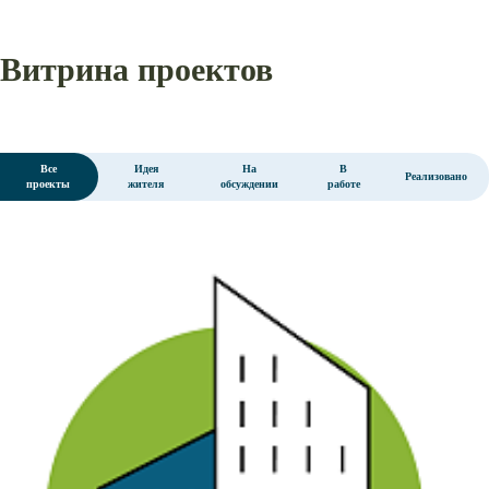
Витрина проектов
Все
Идея
На
В
Реализовано
проекты
жителя
обсуждении
работе