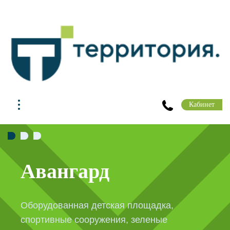
Кабинет
Клиентский с
дка,
Для вас открыты комфортабельны
ные
офисы: