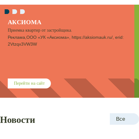
Раевского, 4
.
ps://aksiomauk.ru/, erid:
Разводки сетей: отопление,
канализация, электричество
Схема расположения конди
О доме
Новости
Все