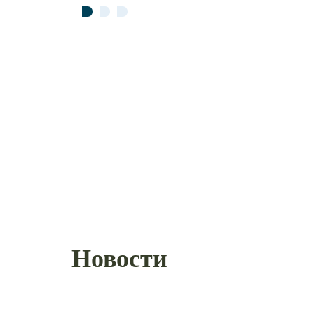
тиляция,
неров
Новости