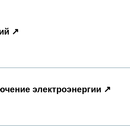
ий
ючение электроэнергии